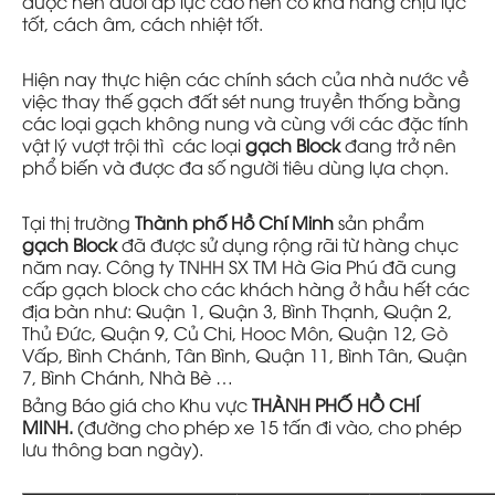
được nén dưới áp lực cao nên có khả năng chịu lực
tốt, cách âm, cách nhiệt tốt.
Hiện nay thực hiện các chính sách của nhà nước về
việc thay thế gạch đất sét nung truyền thống bằng
các loại gạch không nung và cùng với các đặc tính
vật lý vượt trội thì các loại
gạch Block
đang trở nên
phổ biến và được đa số người tiêu dùng lựa chọn.
Tại thị trường
Thành phố Hồ Chí Minh
sản phẩm
gạch Block
đã được sử dụng rộng rãi từ hàng chục
năm nay. Công ty TNHH SX TM Hà Gia Phú đã cung
cấp gạch block cho các khách hàng ở hầu hết các
địa bàn như: Quận 1, Quận 3, Bình Thạnh, Quận 2,
Thủ Đức, Quận 9, Củ Chi, Hooc Môn, Quận 12, Gò
Vấp, Bình Chánh, Tân Bình, Quận 11, Bình Tân, Quận
7, Bình Chánh, Nhà Bè …
Bảng Báo giá cho Khu vực
THÀNH PHỐ HỒ CHÍ
MINH.
(đường cho phép xe 15 tấn đi vào, cho phép
lưu thông ban ngày).