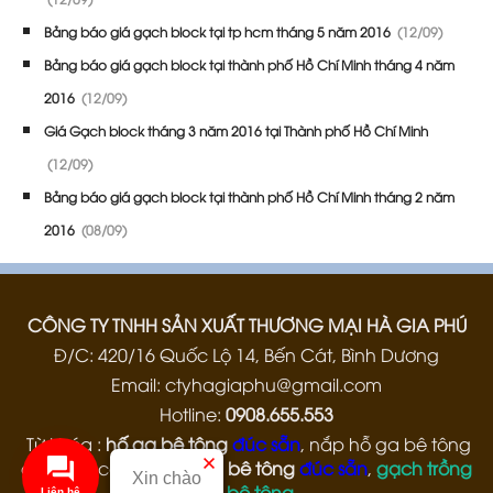
Bảng báo giá gạch block tại tp hcm tháng 5 năm 2016
(12/09)
Bảng báo giá gạch block tại thành phố Hồ Chí Minh tháng 4 năm
2016
(12/09)
Giá Gạch block tháng 3 năm 2016 tại Thành phố Hồ Chí Minh
(12/09)
Bảng báo giá gạch block tại thành phố Hồ Chí Minh tháng 2 năm
2016
(08/09)
CÔNG TY TNHH SẢN XUẤT THƯƠNG MẠI HÀ GIA PHÚ
Đ/C: 420/16 Quốc Lộ 14, Bến Cát, Bình Dương
Email: ctyhagiaphu@gmail.com
Hotline:
0908.655.553
Từ khóa :
hố ga bê tông
đúc sẵn
, nắp hỗ ga bê tông
đúc sẵn, các loại
bó vỉa bê tông
đúc sẵn
,
gạch trồng
Xin chào
cỏ bê tông
Liên hệ