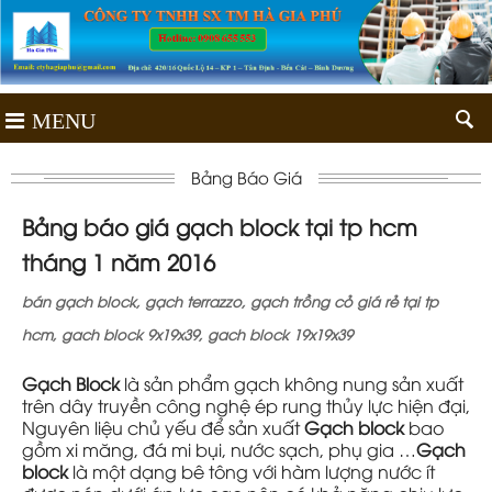
MENU
Bảng Báo Giá
Bảng báo giá gạch block tại tp hcm
tháng 1 năm 2016
bán gạch block, gạch terrazzo, gạch trồng cỏ giá rẻ tại tp
hcm, gach block 9x19x39, gach block 19x19x39
Gạch Block
là sản phẩm gạch không nung sản xuất
trên dây truyền công nghệ ép rung thủy lực hiện đại,
Nguyên liệu chủ yếu để sản xuất
Gạch block
bao
gồm xi măng, đá mi bụi, nước sạch, phụ gia …
Gạch
block
là một dạng bê tông với hàm lượng nước ít