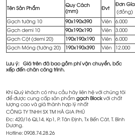
Đơn Gí
Quy Cách
Tên Sản Phẩm
Đvt
(mm)
(đồng)
Gạch tường 10
90x190x390
Viên
6.000
Gạch demi 10
90x190x190
Viên
3.000
Gạch Cột (demi 20)
190x190x190
Viên
6.000
Gạch Móng (tường 20)
190x190x390
Viên
12.000
Lưu ý: Giá trên đã bao gồm phí vận chuyển, bốc
xếp đến chân công trình.
Khi Quý khách có nhu cầu hãy liên hệ với chúng tôi
để được cung cấp sản phẩm
gạch Block
với chất
lượng cao và giá thành hợp lý nhất
CÔNG TY TNHH SX TM HÀ GIA PHÚ
Đc: 420/16 QL14, Kp1, P. Tân Định, Tx Bến Cát, T. Bình
Dương.
Hotline: 0908.74.28.26