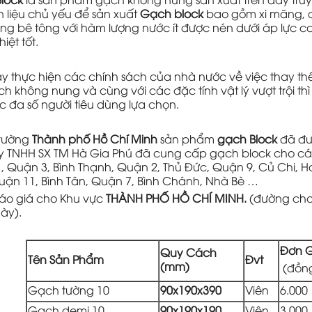
 liệu chủ yếu để sản xuất
Gạch block
bao gồm xi măng, đ
ng bê tông với hàm lượng nước ít được nén dưới áp lực ca
iệt tốt.
ay thực hiện các chính sách của nhà nước về việc thay t
ch không nung và cùng với các đặc tính vật lý vượt trội th
c đa số người tiêu dùng lựa chọn.
 trường
Thành phố Hồ Chí Minh
sản phẩm
gạch Block
đã đư
y TNHH SX TM Hà Gia Phú đã cung cấp gạch block cho cá
, Quận 3, Bình Thạnh, Quận 2, Thủ Đức, Quận 9, Củ Chi, 
Quận 11, Bình Tân, Quận 7, Bình Chánh, Nhà Bè …
áo giá cho Khu vực
THÀNH PHỐ HỒ CHÍ MINH.
(đường cho 
ày).
Đơn 
Quy Cách
Tên Sản Phẩm
Đvt
(mm)
(đồn
Gạch tường 10
90x190x390
Viên
6.000
Gạch demi 10
90x190x190
Viên
3.000