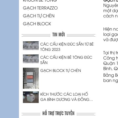
Nguyên
GẠCH TERRAZZO
một dạ
GẠCH TỰ CHÈN
cách nh
GẠCH BLOCK
Hiện n
TIN MỚI
loại gạ
và đượ
CÁC CẤU KIỆN ĐÚC SẴN TỪ BÊ
TÔNG 2023
Tại thị
CÁC CẤU KIỆN BÊ TÔNG ĐÚC
Công t
SẴN
Quận 1
Bình, 
GẠCH BLOCK TỰ CHÈN
Bảng B
ban ng
KÍCH THƯỚC CÁC LOẠI HỐ
GA BÌNH DƯƠNG VÀ ĐỒNG
NAI
HỖ TRỢ TRỰC TUYẾN