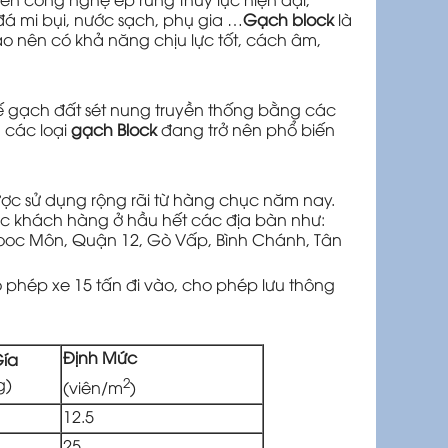
á mi bụi, nước sạch, phụ gia …
Gạch block
là
o nên có khả năng chịu lực tốt, cách âm,
hế gạch đất sét nung truyền thống bằng các
ì các loại
gạch Block
đang trở nên phổ biến
ợc sử dụng rộng rãi từ hàng chục năm nay.
c khách hàng ở hầu hết các địa bàn như:
Hooc Môn, Quận 12, Gò Vấp, Bình Chánh, Tân
phép xe 15 tấn đi vào, cho phép lưu thông
Định Mức
Gía
g)
2
(viên/m
)
12.5
25