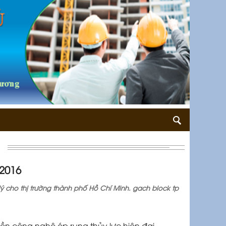
2016
ý cho thị trường thành phố Hồ Chí Minh. gach block tp
ền công nghệ ép rung thủy lực hiện đại,