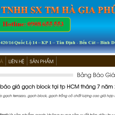
IÁ
LIÊN HỆ
SẢN PHẨM
Bảng Báo Giá
báo giá gạch block tại tp HCM tháng 7 năm 
 gạch terrazzo, gạch block, gạch trồng cỏ chất lượng cao giá hợp l
lock
là sản phẩm gạch không nung sản xuất trên dây truy