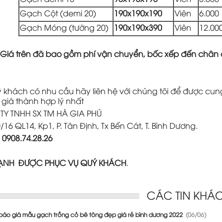
Gạch Cột (demi 20)
190x190x190
Viên
6.000
Gạch Móng (tường 20)
190x190x390
Viên
12.00
 Giá trên đã bao gồm phí vận chuyển, bốc xếp đến chân c
ý khách có nhu cầu hãy liên hệ với chúng tôi để được c
 giá thành hợp lý nhất
Y TNHH SX TM HÀ GIA PHÚ
/16 QL14, Kp1, P. Tân Định, Tx Bến Cát, T. Bình Dương.
:
0908.74.28.26
ẠNH ĐƯỢC PHỤC VỤ QUÝ KHÁCH
.
CÁC TIN KHÁ
báo giá mẫu gạch trồng cỏ bê tông đẹp giá rẻ bình dương 2022
(06/06)