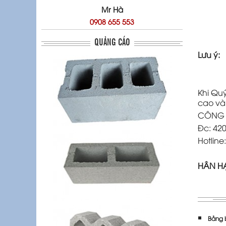
Mr Hà
0908 655 553
QUẢNG CÁO
Lưu ý:
Khi Qu
cao và
CÔNG T
Đc: 420
Hotline
HÂN H
Bảng 