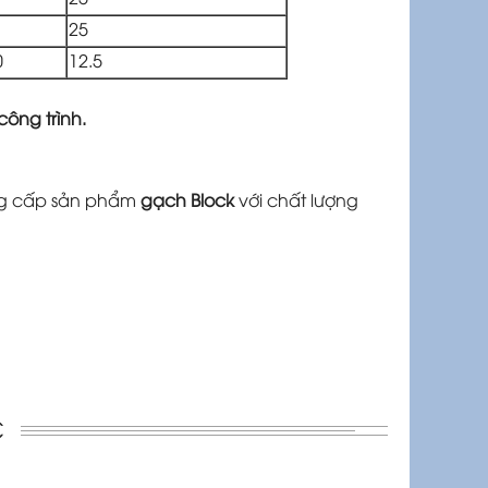
25
0
12.5
ông trình.
ung cấp sản phẩm
gạch Block
với chất lượng
C