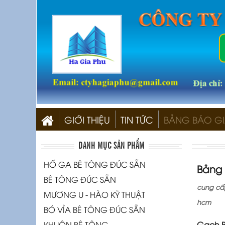
GIỚI THIỆU
TIN TỨC
BẢNG BÁO G
DANH MỤC SẢN PHẨM
HỐ GA BÊ TÔNG ĐÚC SẴN
Bảng 
BÊ TÔNG ĐÚC SẴN
cung cấp
MƯƠNG U - HÀO KỸ THUẬT
hcm
BÓ VỈA BÊ TÔNG ĐÚC SẴN
KHUÔN BÊ TÔNG
Gạch B